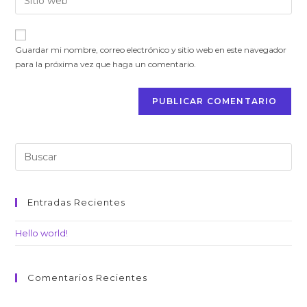
de
la
usuario
correo
URL
para
electrónico
de
comentar
Guardar mi nombre, correo electrónico y sitio web en este navegador
para
tu
para la próxima vez que haga un comentario.
comentar
web
(opcional)
Entradas Recientes
Hello world!
Comentarios Recientes