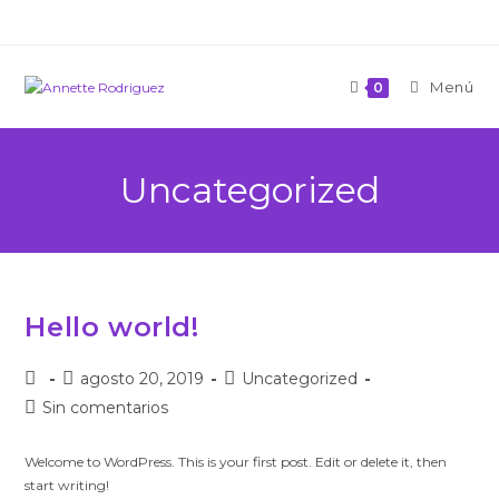
Saltar
al
contenido
Menú
0
Uncategorized
Hello world!
Autor
Publicación
Categoría
agosto 20, 2019
Uncategorized
de
de
de
Comentarios
Sin comentarios
la
la
la
de
entrada:
entrada:
entrada:
la
Welcome to WordPress. This is your first post. Edit or delete it, then
entrada:
start writing!