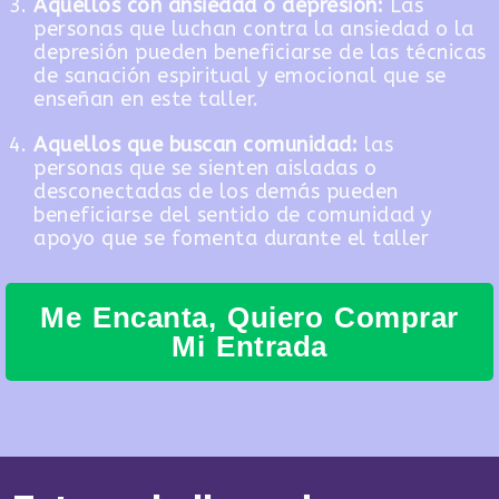
Aquellos con ansiedad o depresión:
Las
personas que luchan contra la ansiedad o la
depresión pueden beneficiarse de las técnicas
de sanación espiritual y emocional que se
enseñan en este taller.
Aquellos que buscan comunidad:
las
personas que se sienten aisladas o
desconectadas de los demás pueden
beneficiarse del sentido de comunidad y
apoyo que se fomenta durante el taller
Me Encanta, Quiero Comprar
Mi Entrada