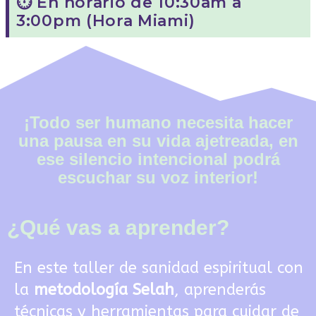
⏱️ En horario de 10:30am a
3:00pm (Hora Miami)
¡Todo ser humano necesita hacer
una pausa en su vida ajetreada, en
ese silencio intencional podrá
escuchar su voz interior!
¿Qué vas a aprender?
En este taller de sanidad espiritual con
la
metodología Selah
, aprenderás
técnicas y herramientas para cuidar de