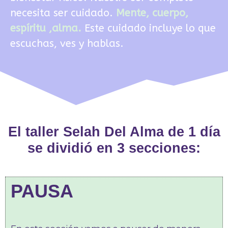
necesita ser cuidado.
Mente, cuerpo,
espíritu ,alma.
Este cuidado incluye lo que
escuchas, ves y hablas.
El taller Selah Del Alma de 1 día
se dividió en 3 secciones:
PAUSA